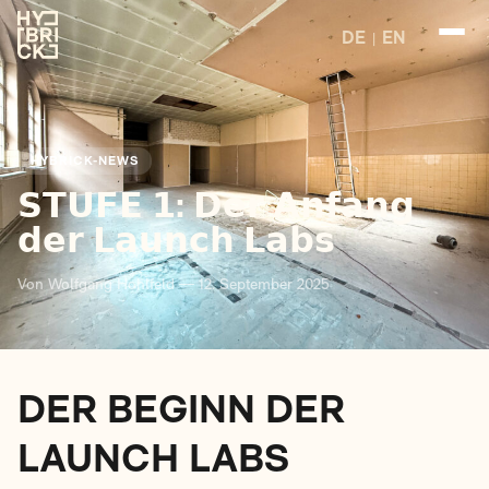
DE
EN
DE
EN
HYBRICK-NEWS
𝗦𝗧𝗨𝗙𝗘 𝟭: 𝗗𝗲𝗿 𝗔𝗻𝗳𝗮𝗻𝗴
𝗱𝗲𝗿 𝗟𝗮𝘂𝗻𝗰𝗵 𝗟𝗮𝗯𝘀
Von Wolfgang Hohlfeld — 12. September 2025
DER BEGINN DER
LAUNCH LABS