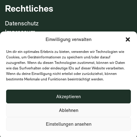
Rechtliches
Datenschutz
Impressum
Einwilligung verwalten
Um dir ein optimales Erlebnis zu bieten, verwenden wir Technologien wie
Wir freuen uns Sie
Cookies, um Geräteinformationen zu speichern und/oder darauf
zuzugreifen. Wenn du diesen Technologien zustimmst, können wir Daten
kennenzulernen!
wie das Surfverhalten oder eindeutige IDs auf dieser Website verarbeiten.
Wenn du deine Einwilligung nicht erteilst oder zurückziehst, können
bestimmte Merkmale und Funktionen beeinträchtigt werden.
Kontakt
Akzeptieren
Ablehnen
© 2026 Hybrick
Einstellungen ansehen
Ein Unternehmen der Investa Real Estate