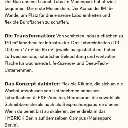
begonnen. Der erste Meilenstein: Der Abriss der IM 16-
Wände, um Platz für drei einzelne Laboreinheiten und
flexible Büroflächen zu schaffen.
𝗗𝗶𝗲 𝗧𝗿𝗮𝗻𝘀𝗳𝗼𝗿𝗺𝗮𝘁𝗶𝗼𝗻: Von veralteten Industrieflächen
zu 170 m² laborbereiter Infrastruktur. Drei Laboreinheiten
ERFOLGREICHE STANDORTWAHL
(L01–L03) von 17 m² bis 65 m², jeweils ausgestattet mit
FÜR LIFE SCIENCES
hoher Luftwechselrate, natürlicher Beleuchtung und
UNTERNEHMEN
wertvoller Fläche für wachsende Life-Science- und Deep-
Tech-Unternehmen.
Erfahren Sie in unserem Whitepaper, wie erfolgreiche
Life Science Unternehmen durch ihre Standortwahl
𝗗𝗮𝘀 𝗞𝗼𝗻𝘇𝗲𝗽𝘁 𝗱𝗮𝗵𝗶𝗻𝘁𝗲𝗿: Flexible Räume, die sich an
ihren Immobilienkosten über 30% senken.
die Wachstumsphasen von Unternehmen anpassen.
Laborflächen für F&E-Arbeiten, Büroräume, die sowohl
Laden Sie unser Whitepaper herunter und entdecken
als Schreibbereiche als auch als Besprechungsräume
Sie:
dienen. Wenn du bereit bist zu skalieren, ziehe direkt in
das HYBRICK Berlin auf demselben Campus (Marienpark
Anforderungen an Life Science Immobilien
Berlin).
Wie Sie den richtigen Standort für Ihre Flächen