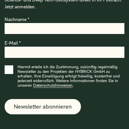
widerruflich. Weitere Informationen finden Sie in unseren
Life Science- und Deep Tech-Ökosystem direkt in Ihr
Datenschutzhinweisen
.
Postfach. Jetzt anmelden.
Bitte lasse dieses Feld leer.
Nachname *
E-Mail *
Hiermit erteile ich die Zustimmung, zukünftig regelmäßig
Newsletter zu den Projekten der HYBRICK GmbH zu
erhalten. Ihre Einwilligung erfolgt freiwillig, kostenfrei und
jederzeit widerruflich. Weitere Informationen finden Sie in
unseren
Datenschutzhinweisen
.