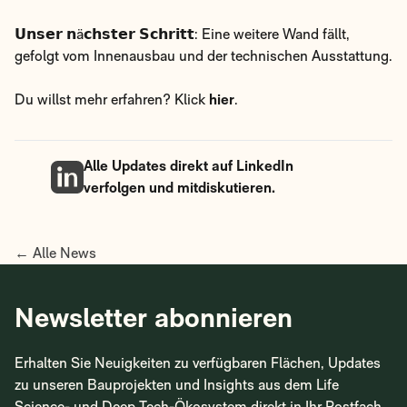
finden
𝗨𝗻𝘀𝗲𝗿 𝗻ä𝗰𝗵𝘀𝘁𝗲𝗿 𝗦𝗰𝗵𝗿𝗶𝘁𝘁: Eine weitere Wand fällt,
Wie Unternehmen Ihre Flächeneffizienz steigern
gefolgt vom Innenausbau und der technischen
können
Ausstattung.
Vorname
Du willst mehr erfahren? Klick
hier
.
Alle Updates direkt auf LinkedIn
Nachname *
verfolgen und mitdiskutieren.
E-Mail *
← Alle News
Newsletter abonnieren
Hiermit erteile ich die Zustimmung, zukünftig regelmäßig
Newsletter zu den Projekten der HYBRICK GmbH zu erhalten.
Die erteilte Werbeeinwilligung erfolgt im Gegenzug für den
Erhalten Sie Neuigkeiten zu verfügbaren Flächen,
Erhalt des Whitepapers oder Teilnahme am Webinar. Ihre
Updates zu unseren Bauprojekten und Insights aus dem
Einwilligung erfolgt freiwillig, kostenfrei und jederzeit