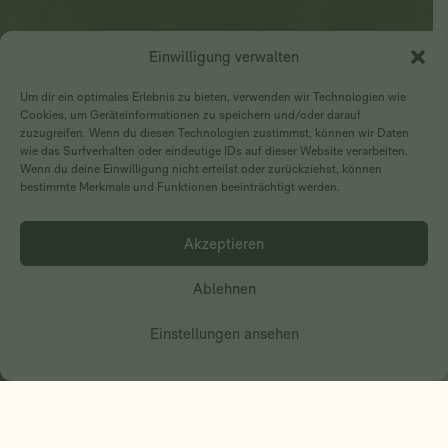
Einwilligung verwalten
Um dir ein optimales Erlebnis zu bieten, verwenden wir Technologien wie
Cookies, um Geräteinformationen zu speichern und/oder darauf
zuzugreifen. Wenn du diesen Technologien zustimmst, können wir Daten
wie das Surfverhalten oder eindeutige IDs auf dieser Website verarbeiten.
Wenn du deine Einwilligung nicht erteilst oder zurückziehst, können
bestimmte Merkmale und Funktionen beeinträchtigt werden.
VERMIETUNG
Akzeptieren
Ablehnen
Einstellungen ansehen